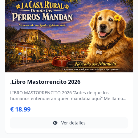
.Libro Mastorrencito 2026
LIBRO MASTORRENCITO 2026 “Antes de que los
humanos entendieran quién mandaba aquí” Me llamo
Manuela. Golden retriever. Orejas suaves. Mirada
€ 18.99
paciente. Y una flor amarilla en la oreja porque, si vas a
contar una historia, hay que hacerlo con estilo. Viví 16
años en una masía del siglo XV en el Empordà, en un
Ver detalles
lugar que los humanos llaman Mas Torrencito.... Mas
informacion en nuestro BLOG