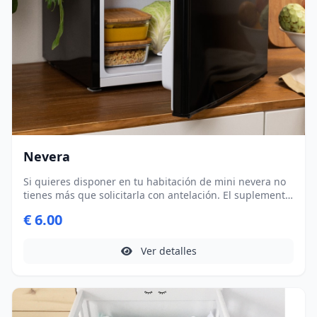
Nevera
Si quieres disponer en tu habitación de mini nevera no
tienes más que solicitarla con antelación. El suplemento
diario es de 6 €/día. Recuerda añadir tantas unidades
€ 6.00
como días vayas a estar alojado con nosotros.
Ver detalles