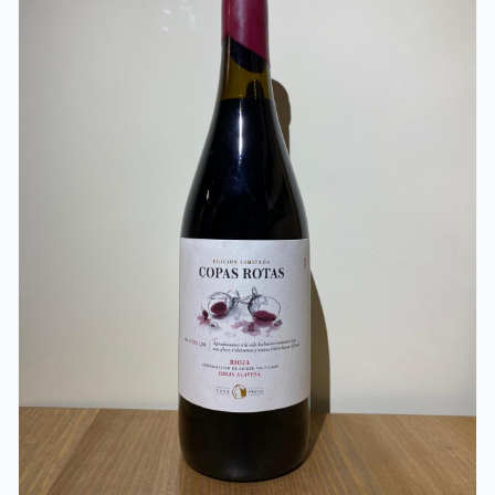
viura fermentado en barrica es perfecto para maridar
con platos de pescado, mariscos, aves y quesos suaves.
Su versatilidad lo convierte en una opción ideal para
acompañar comidas ligeras o disfrutarlo por sí solo en
momentos de relajación. Si eres un apasionado del vino
y buscas una experiencia sensorial única, no puedes
dejar pasar la oportunidad de probar este vino blanco
viura fermentado en barrica. Su calidad y sabor
excepcionales te transportarán a una experiencia única
y te convertirán en un verdadero conocedor del mundo
del vino.