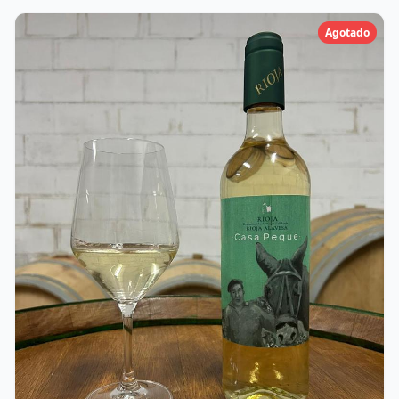
privilegiado, con inviernos fríos y veranos calurosos, que
proporcionan las condiciones ideales para el cultivo de
Agotado
uvas de alta calidad. El vino tempranillo de Rioja Alavesa
se caracteriza por su intenso color rojo rubí y su aroma
a frutas maduras, como cerezas y ciruelas, con sutiles
notas de especias y vainilla. En boca, es equilibrado y
elegante, con taninos suaves y un final largo y
persistente. Este vino es perfecto para acompañar una
amplia variedad de platos, desde carnes rojas y quesos
curados hasta platos de caza y guisos tradicionales. Su
versatilidad y sabor excepcional lo convierten en una
elección ideal para cualquier ocasión. Si está buscando
un vino tempranillo de alta calidad, con la tradición y el
sabor característicos de la Rioja Alavesa, no busque
más. Nuestro vino tempranillo de Laguardia le ofrecerá
una experiencia única y memorable. No pierda la
oportunidad de probar este exquisito vino tempranillo
de Rioja Alavesa. ¡Ordene ahora y disfrute de una
experiencia vinícola inigualable!