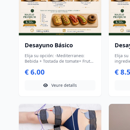
Desayuno Básico
Desa
Elija su opción: -Mediterraneo:
Elija s
Bebida + Tostada de tomate+ Fruta
ingredientes Medite
de temporada -Tradicional: Bebida+
+ Tosta
€ 6.00
€ 8.
Tostada de mantequilla y
Tempora
mermelada + fruta de temporada -
Tostada
Bowl Saludable: Bebida + Yogur con
mermela
Veure detalls
muesli+ fruta de temporada
Bowl sa
muesli 
Ingredien
Aguacate 
Queso 