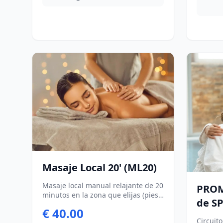
exfolian
microci
minutos
(excepto
Masaje Local 20' (ML20)
Masaje local manual relajante de 20
PROM
minutos en la zona que elijas (pies,
de S
piernas, espalda o brazos) No
€ 40.00
disponible los lunes (excepto
Preci
Circuit