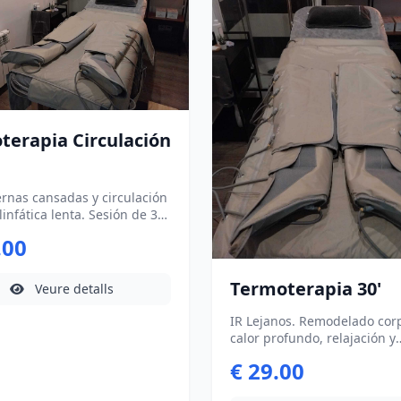
terapia Circulación
ernas cansadas y circulación
infática lenta. Sesión de 30
. Incluye material
.00
le y reutilizable. -
idad Bono 5 sesiones: 110€
: 5 sesiones Gafas de
Termoterapia 30'
Veure detalls
rapia) -Posibilidad Bono 10
s: 200€ (Regalo: 5 sesiones
IR Lejanos. Remodelado corp
e presoterapia + Masaje de
calor profundo, relajación y
 circulatorio) No disponible
recuperación muscular. Ses
€ 29.00
s.
30 minutos. Incluye materia
desechable y reutilizable. -