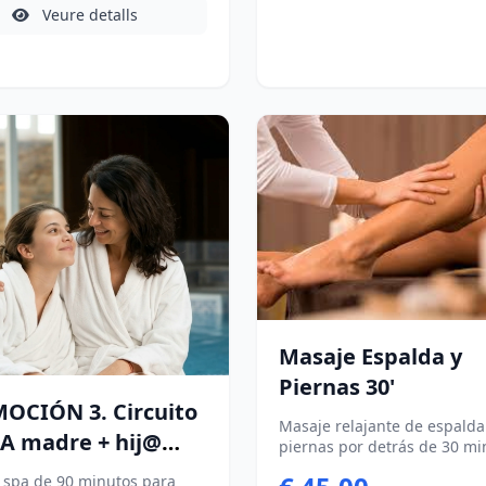
 y reactivan la
Veure detalls
rculación en sólo 15
. No disponible los lunes
 festivos)
Masaje Espalda y
Piernas 30'
OCIÓN 3. Circuito
Masaje relajante de espalda
PA madre + hij@
piernas por detrás de 30 mi
No disponible los lunes (exc
o: 40 € Hij@
o spa de 90 minutos para