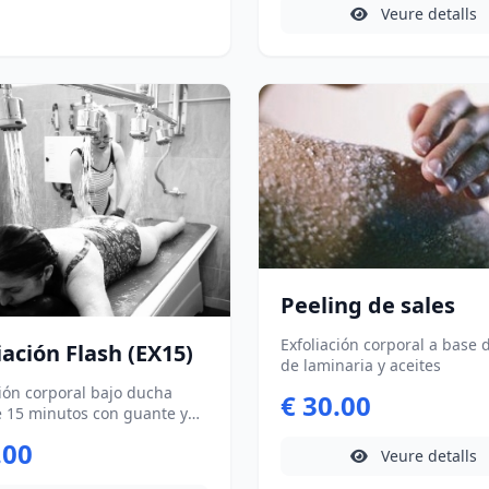
Posibilidad Bono 5 sesiones
Veure detalls
(Regalo: 5 sesiones Gafas de
presoterapia) -Posibilidad B
sesiones:200€ (Regalo: 5 se
Gafas de presoterapia + Env
corporal drenante) No dispo
los lunes.
Peeling de sales
Exfoliación corporal a base 
iación Flash (EX15)
de laminaria y aceites
ción corporal bajo ducha
€ 30.00
5 minutos con guante y
romático. Bajo una suave
.00
termorregulada, el guante y
Veure detalls
ma del jabón aromático