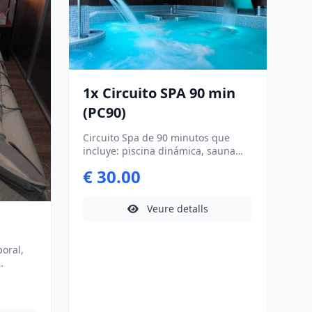
1x Circuito SPA 90 min
(PC90)
Circuito Spa de 90 minutos que
incluye: piscina dinámica, sauna
seca, baño turco, duchas: bitérmica
€ 30.00
y de esencias y zona relax. Alivia
tensiones, estimula la circulación y
despeja la mente. Albornoz & té
Veure detalls
detox incluídos.
oral,
ión de
l