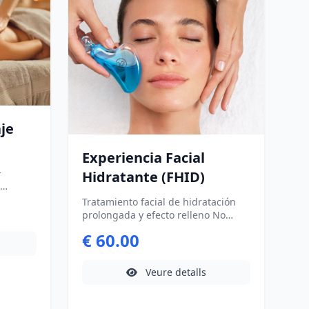
relajarte, aprender y llevarte
conocimientos que podrás aplicar
.
todos los días.
je
Experiencia Facial
Hidratante (FHID)
ra de
Tratamiento facial de hidratación
es
prolongada y efecto relleno No
disponible los lunes (excepto
€ 60.00
festivos)
Veure detalls