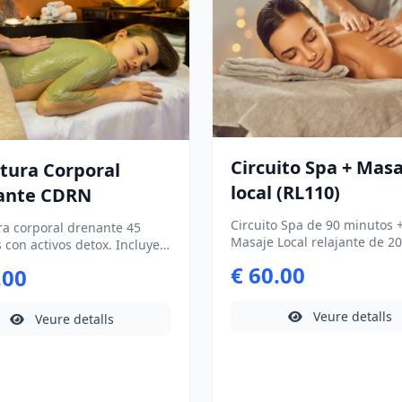
circulatorios e una infusión
drenante en nuestra terraza
Recibirás dos minitallas de
cosmética exclusiva.
Circuito Spa + Masa
tura Corporal
local (RL110)
drenante CDRN
Circuito Spa de 90 minutos +
ra corporal drenante 45
Masaje Local relajante de 20
 con activos detox. Incluye
minutos. Comienza la escale
ión tiempo de reposo y
€ 60.00
.00
packs. No disponible los lun
a/ducha para una sensación
(excepto festivos)
eza y bienestar.
Veure detalls
Veure detalls