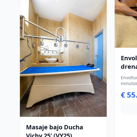
Envol
Envoltu
minutos
aplicac
€ 55
retirad
de liger
Masaje bajo Ducha
Vichy 25' (VY25)