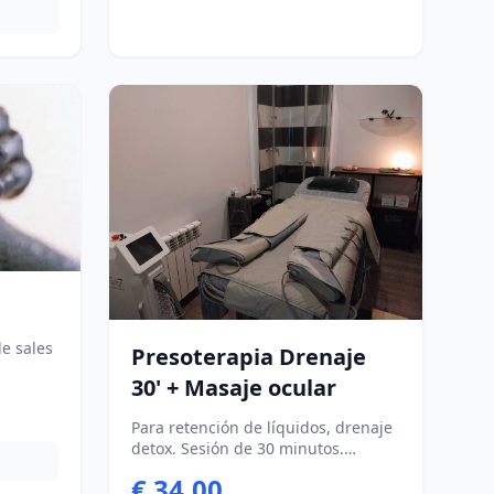
:110€
ono 10
siones
oltura
nible
de sales
Presoterapia Drenaje
30' + Masaje ocular
Para retención de líquidos, drenaje
detox. Sesión de 30 minutos.
Incluye material desechable y
€ 34.00
reutilizable. -Posibilidad Bono 5