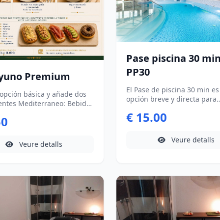
Pase piscina 30 mi
PP30
yuno Premium
El Pase de piscina 30 min e
u opción básica y añade dos
opción breve y directa para
rraneo: Bebida
disfrutar únicamente de la 
da de tomate + Fruta de
€ 15.00
hidrodinámica, pensado pa
50
da Tradicional: Bebisa +
quienes buscan un moment
 de mantequilla y
desconexión sin realizar el c
Veure detalls
da + Fruta de temportada
Veure detalls
completo.
ludable: Bebida + Yogur con
+ Fruta de temporada
tes Premium: -Donut -
-Hummus -Atún -Jamón -
Curado