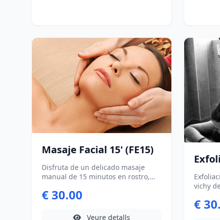
Masaje Facial 15' (FE15)
Exfol
Disfruta de un delicado masaje
manual de 15 minutos en rostro,
Exfolia
cuello y cabeza. No disponible los
vichy de 1
€ 30.00
lunes (excepto festivos)
jabón a
€ 30
lluvia 
la espu
Veure detalls