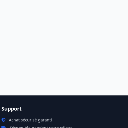
avant de
chambre incluse dans ce bon est au
se dans
deuxième étage, avec un escalier
e, avec
raide et sans ascenseur. Elle n'est
censeur.
pas adaptée aux chiens à mobilité
hiens à
réduite, aux très jeunes chiots, aux
eunes
personnes âgées ou à mobilité
 ou à
réduite. En cas de doute,
doute,
demandez-nous avant — nous
us
avons d'autres options. Pour
recevoir votre bon personnalisé,
isé,
écrivez-nous sur WhatsApp ou
ou
appelez le +34 685 787 818.
Support
Achat sécurisé garanti
Disponible pendant votre séjour